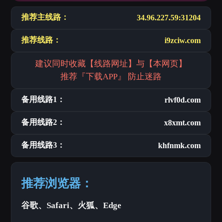
推荐主线路：
34.96.227.59:31204
推荐线路：
i9zciw.com
建议同时收藏【线路网址】与【本网页】
推荐『下载APP』 防止迷路
备用线路1：
rlvf0d.com
备用线路2：
x8xmt.com
备用线路3：
khfnmk.com
推荐浏览器：
谷歌、Safari、火狐、Edge