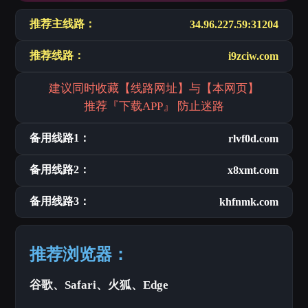
推荐主线路：
34.96.227.59:31204
推荐线路：
i9zciw.com
建议同时收藏【线路网址】与【本网页】
推荐『下载APP』 防止迷路
备用线路1：
rlvf0d.com
备用线路2：
x8xmt.com
备用线路3：
khfnmk.com
推荐浏览器：
谷歌、Safari、火狐、Edge