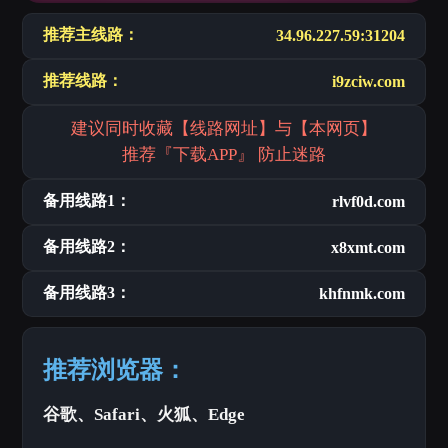
推荐主线路：
34.96.227.59:31204
推荐线路：
i9zciw.com
建议同时收藏【线路网址】与【本网页】
推荐『下载APP』 防止迷路
备用线路1：
rlvf0d.com
备用线路2：
x8xmt.com
备用线路3：
khfnmk.com
推荐浏览器：
谷歌、Safari、火狐、Edge